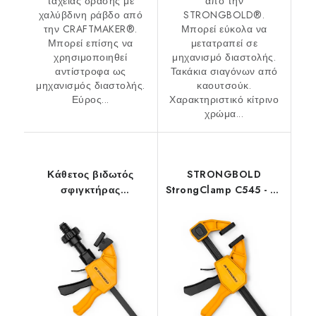
ταχείας δράσης με
από την
χαλύβδινη ράβδο από
STRONGBOLD®.
την CRAFTMAKER®.
Μπορεί εύκολα να
Μπορεί επίσης να
μετατραπεί σε
χρησιμοποιηθεί
μηχανισμό διαστολής.
αντίστροφα ως
Τακάκια σιαγόνων από
μηχανισμός διαστολής.
καουτσούκ.
Εύρος...
Χαρακτηριστικό κίτρινο
χρώμα...
Κάθετος βιδωτός
STRONGBOLD
σφιγκτήρας
StrongClamp C545 - 45
STRONGBOLD
cm
StrongClamp C825 - 25
cm