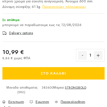
κίτρινο χρώμα για εύκολη αναγνώριση. Άνοιγμα 600 mm.
Δύναμη σύσφιξης 61 kg.
Περισσοτερες πληροφοριες
Σε απόθεμα
12/08/2026
Delivery options
10,99 €
8,86 € χωρις ΦΠΑ
Measure price:
ΣΤΟ ΚΑΛΑΘΙ
Μοναδα αποθεματος
383600
Μαρκα:
STRONGBOLD
(SKU):
Εκτυπωση
Ερωτηση
Παρακολουθηση