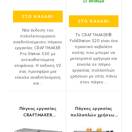
Σε απόθεμα
ΣΤΟ ΚΑΛΑΘΙ
ΣΤΟ ΚΑΛΑΘΙ
Νέα έκδοση του
Το CRAFTMAKER®
πολυλειτουργικού
FoldStation S20 είναι ένα
αναδιπλούμενου πάγκου
πρακτικό καβαλέτο
εργασίας CRAFTMAKER
κοπής που μπορεί να
Pro Station S30 με
μετατραπεί γρήγορα και
αντικαθιστώμενη
εύκολα σε πάγκο
επιφάνεια. Η έκδοση V2
εργασίας πολλαπλών
σας προσφέρει μια
χρήσεων με οπές πάνω
εύκολα αναδιπλούμενη
στον πάγκο....
και...
Πάγκος εργασίας
Πάγκος εργασίας
CRAFTMAKER
πολλαπλών χρήσεων
SteelBench S110
CRAFTMAKER Tilt-Rise
Multipurpose για το