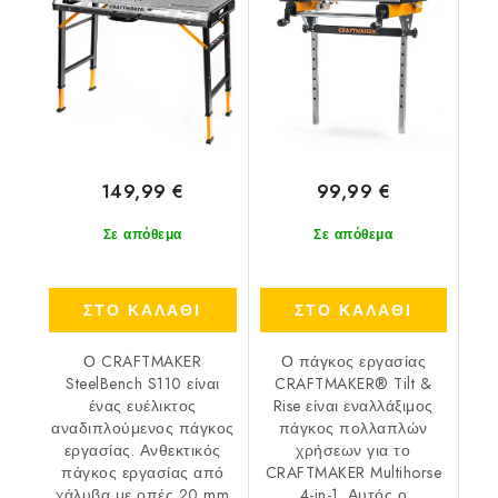
Multihorse 4-in-1
149,99 €
99,99 €
Σε απόθεμα
Σε απόθεμα
ΣΤΟ ΚΑΛΑΘΙ
ΣΤΟ ΚΑΛΑΘΙ
Ο CRAFTMAKER
Ο πάγκος εργασίας
SteelBench S110 είναι
CRAFTMAKER® Tilt &
ένας ευέλικτος
Rise είναι εναλλάξιμος
αναδιπλούμενος πάγκος
πάγκος πολλαπλών
εργασίας. Ανθεκτικός
χρήσεων για το
πάγκος εργασίας από
CRAFTMAKER Multihorse
χάλυβα με οπές 20 mm
4-in-1. Αυτός ο