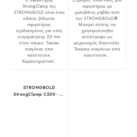
Ο σφιγκτήρας
Στιβαρός πλαστικός μίνι
StrongClamp της
σφιγκτήρας με
STRONGBOLD είναι ένας
χαλύβδινη ράβδο από
ειδικός βιδωτός
την STRONGBOLD®.
σφιγκτήρας
Μπορεί επίσης να
σχεδιασμένος για οπές
χρησιμοποιηθεί
συγκράτησης 20 mm
αντίστροφα ως
στον πάγκο. Τακάκι
μηχανισμός διαστολής.
σιαγόνας από
Τακάκια σιαγόνων από
καουτσούκ.
καουτσούκ....
Χαρακτηριστικό...
STRONGBOLD
StrongClamp C530 - 30
cm