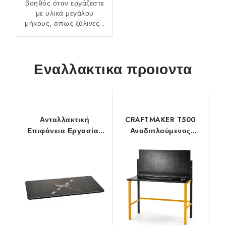
βοηθός όταν εργάζεστε
με υλικά μεγάλου
μήκους, όπως ξύλινες...
Εναλλακτικα προιοντα
Ανταλλακτική
CRAFTMAKER T500
Επιφάνεια Εργασίας
Αναδιπλούμενος
με οπές 20mm για
Πάγκος Εργασίας
CRAFTMAKER T800