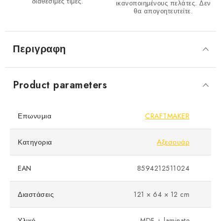
διαθέσιμες τιμές.
ικανοποιημένους πελάτες. Δεν
θα απογοητευτείτε.
Περιγραφη
Product parameters
Επωνυμια
CRAFTMAKER
Κατηγορια
Αξεσουάρ
EAN
8594212511024
Διαστάσεις
121 × 64 × 12 cm
Υλικό
MDF + laminate