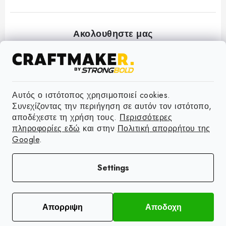
F
o
Αυτός ο ιστότοπος χρησιμοποιεί cookies.
Πληροφοριες
Συνεχίζοντας την περιήγηση σε αυτόν τον ιστότοπο,
o
αποδέχεστε τη χρήση τους.
Περισσότερες
t
Επικοινωνία
πληροφορίες εδώ
και στην
Πολιτική απορρήτου της
Δεχομαστε ηλεκτρονικες πληρωμες
e
Google
.
Αποστολή
r
Copyright 2026
Craftmaker
. Με την επιφυλαξη ολων των δικαιωματων.
Επιστροφή προϊόντων
Settings
Επεξεργαστειτε τις ρυθμισεις των cookies
Όροι & Προϋποθέσεις
Δημιουργηθηκε απο τη Shoptet Premium
Πολιτική απορρήτου
Απορριψη
Αποδοχη