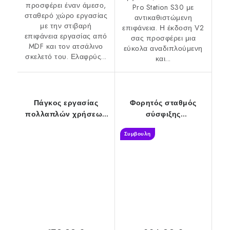
προσφέρει έναν άμεσο,
Pro Station S30 με
σταθερό χώρο εργασίας
αντικαθιστώμενη
με την στιβαρή
επιφάνεια. Η έκδοση V2
επιφάνεια εργασίας από
σας προσφέρει μια
MDF και τον ατσάλινο
εύκολα αναδιπλούμενη
σκελετό του. Ελαφρύς...
και...
Πάγκος εργασίας
Φορητός σταθμός
πολλαπλών χρήσεων
σύσφιξης
STRONGBOLD
STRONGBOLD S1
Συμβουλη
StrongBench B910