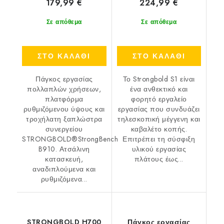
179,99 €
224,99 €
Σε απόθεμα
Σε απόθεμα
ΣΤΟ ΚΑΛΑΘΙ
ΣΤΟ ΚΑΛΑΘΙ
Πάγκος εργασίας
Το Strongbold S1 είναι
πολλαπλών χρήσεων,
ένα ανθεκτικό και
πλατφόρμα
φορητό εργαλείο
ρυθμιζόμενου ύψους και
εργασίας που συνδυάζει
τροχήλατη ξαπλώστρα
τηλεσκοπική μέγγενη και
συνεργείου
καβαλέτο κοπής.
STRONGBOLD®StrongBench
Επιτρέπει τη σύσφιξη
B910. Ατσάλινη
υλικού εργασίας
κατασκευή,
πλάτους έως...
αναδιπλούμενα και
ρυθμιζόμενα...
STRONGBOLD H700
Πάγκος εργασίας