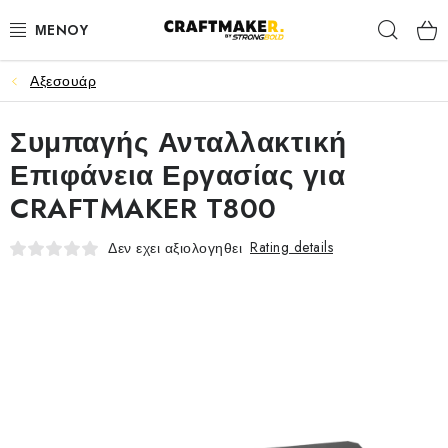
Skip
Sear
to
content
Αξεσουάρ
ΠΑΓΚΟΙ ΕΡΓΟΤΑΞΙΟΥ
Συμπαγής Ανταλλακτική
ΚΑΒΑΛΕΤΑ ΚΟΠΗΣ
Επιφάνεια Εργασίας για
ΚΥΛΙΟΜΕΝΕΣ ΒΑΣΕΙΣ ΣΤΗΡΙΞΗΣ
CRAFTMAKER T800
ΟΡΓΑΝΩΣΗ ΤΟΥ ΧΩΡΟΥ ΕΡΓΑΣΙΑΣ
Rating details
Δεν εχει αξιολογηθει
ΣΦΙΓΚΤΗΡΕΣ
ΑΞΕΣΟΥΑΡ
Επικοινωνία
Αποστολή
Επιστροφή προϊόντων
Όροι & Προϋποθέσεις
Πολιτική απορρήτου